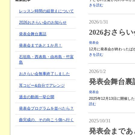
きを読む
レッスン時間の組替えについて
2026/1/31
2026おさらい会のお知らせ
2026おさら
発表会舞台裏話
発表会
発表会まであと１か月！
12月に発表会が終わったば
きを読む
石垣島・西表島・由布島・竹富
島
2026/1/2
おさらい会無事終了しました
発表会舞台裏
耳コピー&自分でアレンジ
発表会
過去の動画一挙公開
2025年12月13日に開催
読む
発表会プログラムを並べたら？
曲完成の、その向こう側へ行く
2025/10/31
発表会まであ