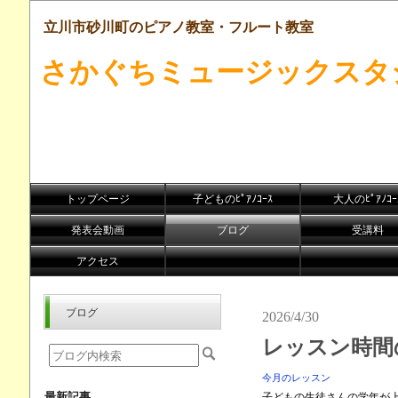
立川市砂川町のピアノ教室・フルート教室
さかぐちミュージックスタ
トップページ
子どものﾋﾟｱﾉｺｰｽ
大人のﾋﾟｱﾉｺｰ
発表会動画
ブログ
受講料
アクセス
ブログ
2026/4/30
レッスン時間
今月のレッスン
最新記事
子どもの生徒さんの学年が上