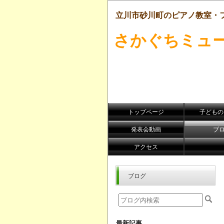
立川市砂川町のピアノ教室・
さかぐちミュ
トップページ
子どものﾋ
発表会動画
ブ
アクセス
ブログ
最新記事