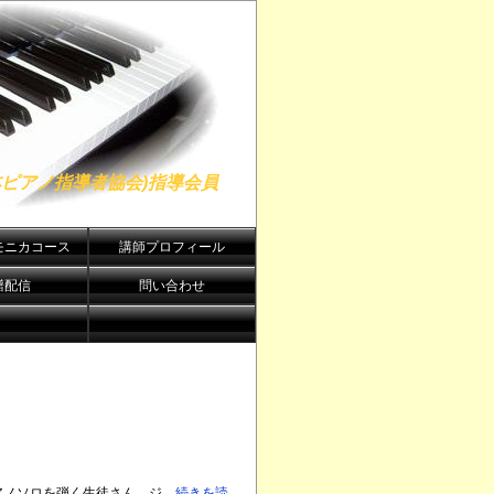
日本ピアノ指導者協会)指導会員
モニカコース
講師プロフィール
譜配信
問い合わせ
ノソロを弾く生徒さん、ジ...
続きを読