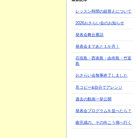
レッスン時間の組替えについて
2026おさらい会のお知らせ
発表会舞台裏話
発表会まであと１か月！
石垣島・西表島・由布島・竹富
島
おさらい会無事終了しました
耳コピー&自分でアレンジ
過去の動画一挙公開
発表会プログラムを並べたら？
曲完成の、その向こう側へ行く