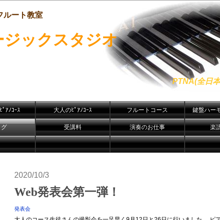
フルート教室
ージックスタジオ
PTNA(全
ﾟｱﾉｺｰｽ
大人のﾋﾟｱﾉｺｰｽ
フルートコース
鍵盤ハー
ログ
受講料
演奏のお仕事
楽
2020/10/3
Web発表会第一弾！
発表会
大人のコース生徒さんの撮影会を一足早く9月12日と26日に行いました。 ピア