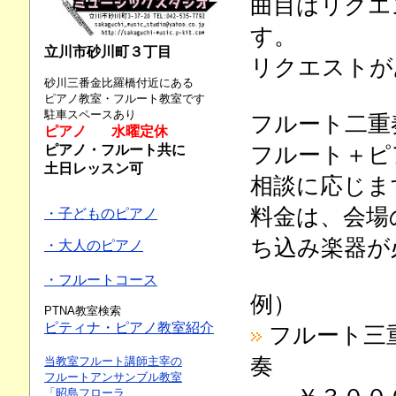
曲目はリクエ
す。
立川市砂川町３丁目
リクエストが
砂川三番金比羅橋付近にある
ピアノ教室・フルート教室です
駐車スペースあり
フルート二重
ピアノ 水曜定休
ピアノ・フルート共に
フルート＋ピ
土日レッスン可
相談に応じま
料金は、会場
・子どものピアノ
ち込み楽器が
・大人のピアノ
・フルートコース
例）
PTNA教室検索
ピティナ・ピアノ教室紹介
フルート三
奏
当教室フルート講師主宰の
フルートアンサンブル教室
「昭島フローラ