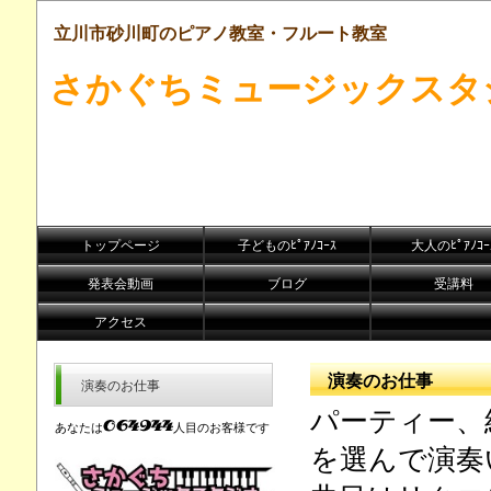
立川市砂川町のピアノ教室・フルート教室
さかぐちミュージックスタ
トップページ
子どものﾋﾟｱﾉｺｰｽ
大人のﾋﾟｱﾉｺｰ
発表会動画
ブログ
受講料
アクセス
演奏のお仕事
演奏のお仕事
パーティー、
あなたは
人目のお客様です
を選んで演奏