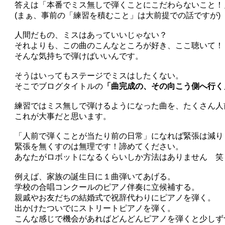
答えは「本番でミス無しで弾くことにこだわらないこと！
(まぁ、事前の「練習を積むこと」は大前提での話ですが)
人間だもの、ミスはあっていいじゃない？
それよりも、この曲のこんなところが好き、ここ聴いて！
そんな気持ちで弾けばいいんです。
そうはいってもステージでミスはしたくない。
そこでブログタイトルの
「曲完成の、その向こう側へ行く
練習ではミス無しで弾けるようになった曲を、
たくさん人
これが大事だと思います。
「人前で弾くことが当たり前の日常」
になれば緊張は減り
緊張を無くすのは無理です！諦めてください。
あなたがロボットになるくらいしか方法はありません 笑
例えば、家族の誕生日に１曲弾いてあげる。
学校の合唱コンクールのピアノ伴奏に立候補する。
親戚やお友だちの結婚式で祝辞代わりにピアノを弾く。
出かけたついでにストリートピアノを弾く。
こんな感じで機会があればどんどんピアノを弾くと少しず