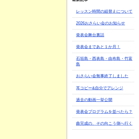
レッスン時間の組替えについて
2026おさらい会のお知らせ
発表会舞台裏話
発表会まであと１か月！
石垣島・西表島・由布島・竹富
島
おさらい会無事終了しました
耳コピー&自分でアレンジ
過去の動画一挙公開
発表会プログラムを並べたら？
曲完成の、その向こう側へ行く