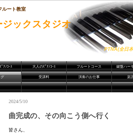
フルート教室
ージックスタジオ
PTNA(全
ﾟｱﾉｺｰｽ
大人のﾋﾟｱﾉｺｰｽ
フルートコース
鍵盤ハー
ログ
受講料
演奏のお仕事
楽
2024/5/10
曲完成の、その向こう側へ行く
皆さん、