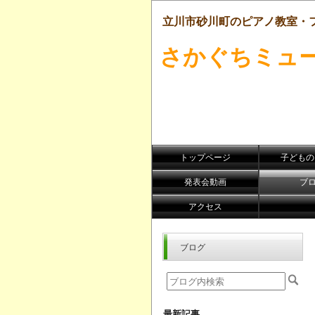
立川市砂川町のピアノ教室・
さかぐちミュ
トップページ
子どものﾋ
発表会動画
ブ
アクセス
ブログ
最新記事