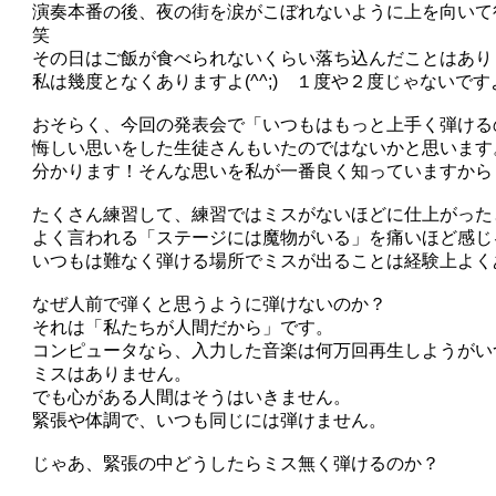
演奏本番の後、夜の街を涙がこぼれないように上を向いて
笑
その日はご飯が食べられないくらい落ち込んだことはあり
私は幾度となくありますよ(^^;) １度や２度じゃないです
おそらく、今回の発表会で「いつもはもっと上手く弾ける
悔しい思いをした生徒さんもいたのではないかと思います
分かります！そんな思いを私が一番良く知っていますから
たくさん練習して、練習ではミスがないほどに仕上がった
よく言われる「ステージには魔物がいる」を痛いほど感じ
いつもは難なく弾ける場所でミスが出ることは経験上よく
なぜ人前で弾くと思うように弾けないのか？
それは「私たちが人間だから」です。
コンピュータなら、入力した音楽は何万回再生しようがい
ミスはありません。
でも心がある人間はそうはいきません。
緊張や体調で、いつも同じには弾けません。
じゃあ、緊張の中どうしたらミス無く弾けるのか？