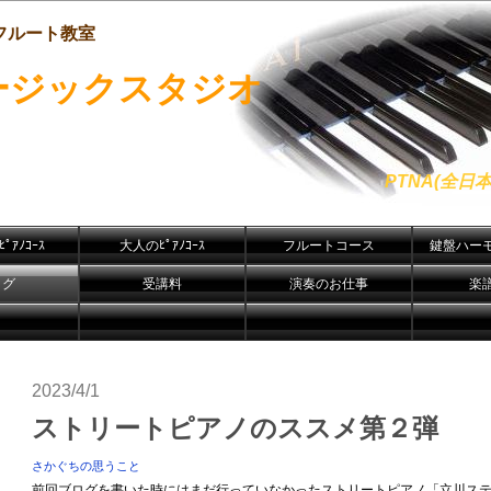
フルート教室
ージックスタジオ
PTNA(全
ﾟｱﾉｺｰｽ
大人のﾋﾟｱﾉｺｰｽ
フルートコース
鍵盤ハー
ログ
受講料
演奏のお仕事
楽
2023/4/1
ストリートピアノのススメ第２弾
さかぐちの思うこと
前回ブログを書いた時にはまだ行っていなかったストリートピアノ「立川ステー