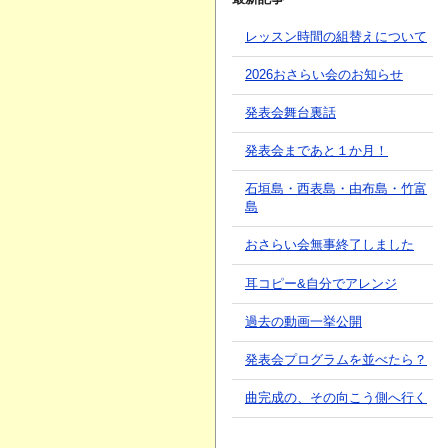
レッスン時間の組替えについて
2026おさらい会のお知らせ
発表会舞台裏話
発表会まであと１か月！
石垣島・西表島・由布島・竹富
島
おさらい会無事終了しました
耳コピー&自分でアレンジ
過去の動画一挙公開
発表会プログラムを並べたら？
曲完成の、その向こう側へ行く