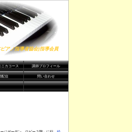
日本ピアノ指導者協会)指導会員
モニカコース
講師プロフィール
譜配信
問い合わせ
ジガーデン ロビー２階」に行...
続