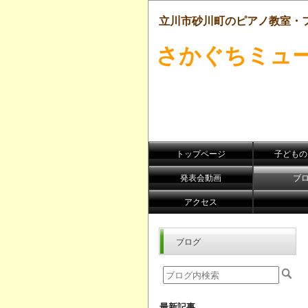
立川市砂川町のピアノ教室・
さかぐちミュ
トップページ
子どものﾋ
発表会動画
ブ
アクセス
ブログ
最新記事