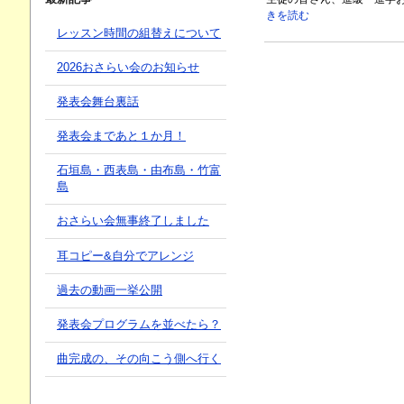
きを読む
レッスン時間の組替えについて
2026おさらい会のお知らせ
発表会舞台裏話
発表会まであと１か月！
石垣島・西表島・由布島・竹富
島
おさらい会無事終了しました
耳コピー&自分でアレンジ
過去の動画一挙公開
発表会プログラムを並べたら？
曲完成の、その向こう側へ行く