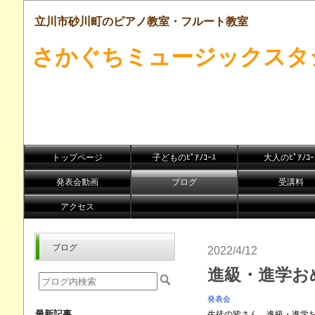
立川市砂川町のピアノ教室・フルート教室
さかぐちミュージックスタ
トップページ
子どものﾋﾟｱﾉｺｰｽ
大人のﾋﾟｱﾉｺｰ
発表会動画
ブログ
受講料
アクセス
ブログ
2022/4/12
進級・進学お
発表会
最新記事
生徒の皆さん、進級・進学お