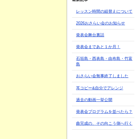
レッスン時間の組替えについて
2026おさらい会のお知らせ
発表会舞台裏話
発表会まであと１か月！
石垣島・西表島・由布島・竹富
島
おさらい会無事終了しました
耳コピー&自分でアレンジ
過去の動画一挙公開
発表会プログラムを並べたら？
曲完成の、その向こう側へ行く