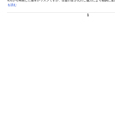
8月から再開した通常レッスンですが、生徒の皆さんのご協力により順調に進んで
を読む
1