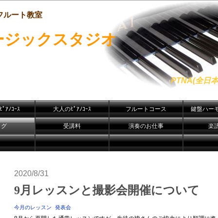
フルート教室
ージックスタジオ
PTNA(全
ﾟｱﾉｺｰｽ
大人のﾋﾟｱﾉｺｰｽ
フルートコース
鍵盤ハー
ログ
受講料
演奏のお仕事
楽
2020/8/31
9月レッスンと撮影会開催について
今月のレッスン
発表会