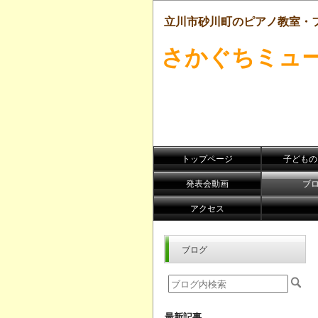
立川市砂川町のピアノ教室・
さかぐちミュ
トップページ
子どものﾋ
発表会動画
ブ
アクセス
ブログ
最新記事