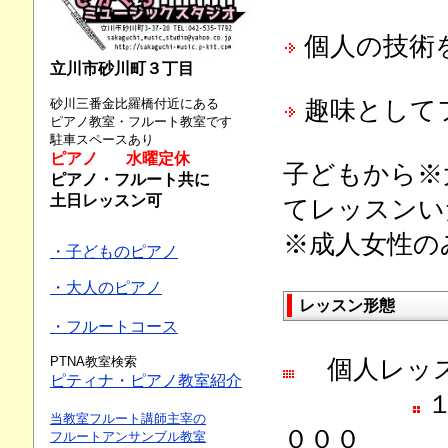
個人の技術
立川市砂川町３丁目
砂川三番金比羅橋付近にある
趣味として
ピアノ教室・フルート教室です
駐車スペースあり
ピアノ 水曜定休
子どもから※
ピアノ・フルート共に
土日レッスン可
てレッスンい
※成人女性の
・子どものピアノ
・大人のピアノ
レッスン形態
・フルートコース
PTNA教室検索
個人レッ
ピティナ・ピアノ教室紹介
１
当教室フルート講師主宰の
０００
フルートアンサンブル教室