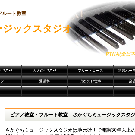
フルート教室
ージックスタジオ
PTNA(全
ﾟｱﾉｺｰｽ
大人のﾋﾟｱﾉｺｰｽ
フルートコース
鍵盤ハー
ログ
受講料
演奏のお仕事
楽
ピアノ教室・フルート教室 さかぐちミュージックスタ
さかぐちミュージックスタジオは地元砂川で開講30年以上