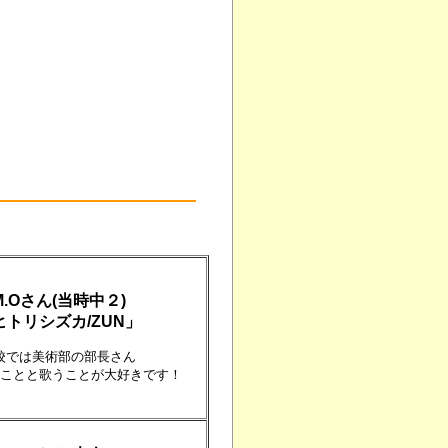
M.Oさん(当時中２)
ヒトリシズカ/ZUN」
校では美術部の部長さん
ことと歌うことが大好きです！