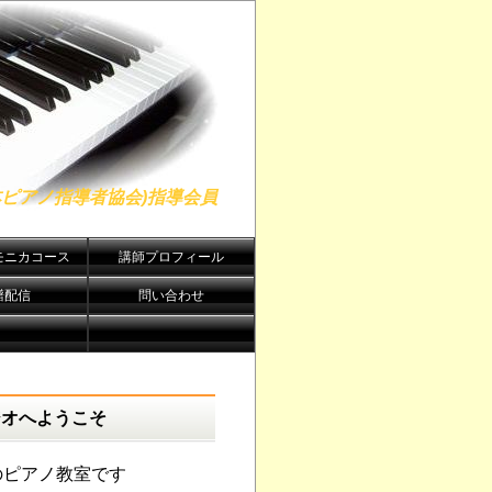
日本ピアノ指導者協会)指導会員
モニカコース
講師プロフィール
譜配信
問い合わせ
ジオへようこそ
のピアノ教室です