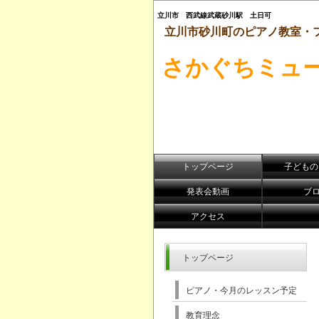
立川市 西武線武蔵砂川駅 土日可
立川市砂川町のピアノ教室・
さかぐちミュ
トップページ
子どものﾋ
発表会動画
ブ
アクセス
トップページ
ピアノ・今月のレッスン予定
教育理念