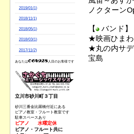
風笛～あす
ノクターンOp
2019/01(1)
2018/11(1)
【
バンド】
2018/05(1)
★映画ひま
2018/03(1)
★丸の内サ
2017/11(2)
宝島
あなたは
人目のお客様です
立川市砂川町３丁目
砂川三番金比羅橋付近にある
ピアノ教室・フルート教室です
駐車スペースあり
ピアノ 水曜定休
ピアノ・フルート共に