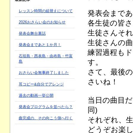
レッスン時間の組替えについて
発表会まで
各生徒の皆
2026おさらい会のお知らせ
生徒さんそ
発表会舞台裏話
生徒さんの
発表会まであと１か月！
練習過程も
石垣島・西表島・由布島・竹富
す。
島
さて、最後の
おさらい会無事終了しました
さいね！
耳コピー&自分でアレンジ
過去の動画一挙公開
当日の曲目だ
発表会プログラムを並べたら？
同)
それぞれ、
曲完成の、その向こう側へ行く
どうぞお楽しみ