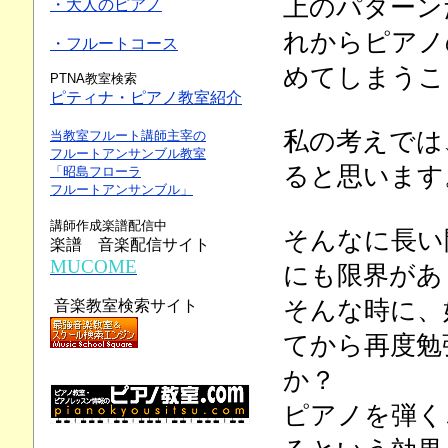
上のパターン
・大人のピアノ
れからピアノ
・フルートコース
めてしまうこ
PTNA教室検索
ピティナ・ピアノ教室紹介
私の考えでは
当教室フルート講師主宰の
フルートアンサンブル教室
ると思います
「昭島フローラ
フルートアンサンブル」
講師作成楽譜配信中
そんなに長い
楽譜 音楽配信サイト
MUCOME
にも限界があ
そんな時に、
音楽教室検索サイト
てから再度勉
か？
ピアノを弾く