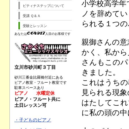
小学校高学年
ピティナステップについて
ノを辞めてい
受講 Ｑ＆Ａ
られる１つの
受験とレッスン
あなたは
人目のお客様です
親御さんの意
かく、私から
さんもこのパ
立川市砂川町３丁目
きました。
砂川三番金比羅橋付近にある
これはうちの
ピアノ教室・フルート教室です
駐車スペースあり
見られる現象
ピアノ 水曜定休
ピアノ・フルート共に
はたしてこれ
土日レッスン可
に私の頭の中
・子どものピアノ