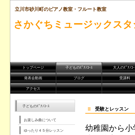
立川市砂川町のピアノ教室・フルート教室
さかぐちミュージックスタ
トップページ
子どものﾋﾟｱﾉｺｰｽ
大人のﾋﾟｱﾉｺｰ
発表会動画
ブログ
受講料
アクセス
子どものﾋﾟｱﾉｺｰｽ
受験とレッスン
お楽しみ曲について
幼稚園から小
ゆったり４５分レッスン