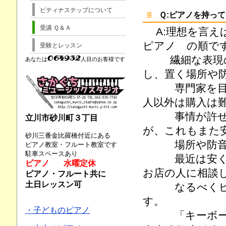
ピティナステップについて
Ｑ:ピアノを持っ
受講 Ｑ＆Ａ
A:理想を言
ピアノ の順で
受験とレッスン
繊細な表現の
あなたは
人目のお客様です
し、置く場所や
専門家を目指し
人以外は購入は
事情が許せば
立川市砂川町３丁目
が、これもまた
砂川三番金比羅橋付近にある
場所や防音の
ピアノ教室・フルート教室です
駐車スペースあり
最近は安くて
ピアノ 水曜定休
お店の人に相談
ピアノ・フルート共に
土日レッスン可
なるべくピア
す。
・子どものピアノ
「キーボード