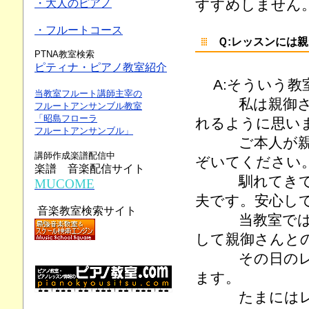
すすめしません
・大人のピアノ
・フルートコース
Ｑ:レッスンには
PTNA教室検索
ピティナ・ピアノ教室紹介
A:そういう
当教室フルート講師主宰の
私は親御さん
フルートアンサンブル教室
「昭島フローラ
れるように思い
フルートアンサンブル」
ご本人が親御
講師作成楽譜配信中
ぞいてください
楽譜 音楽配信サイト
馴れてきてひ
MUCOME
夫です。安心し
音楽教室検索サイト
当教室では「レ
して親御さんと
その日のレッ
ます。
たまにはレッ