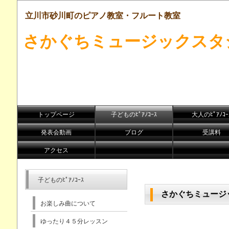
立川市砂川町のピアノ教室・フルート教室
さかぐちミュージックスタ
トップページ
子どものﾋﾟｱﾉｺｰｽ
大人のﾋﾟｱﾉｺｰ
発表会動画
ブログ
受講料
アクセス
子どものﾋﾟｱﾉｺｰｽ
さかぐちミュージ
お楽しみ曲について
ゆったり４５分レッスン