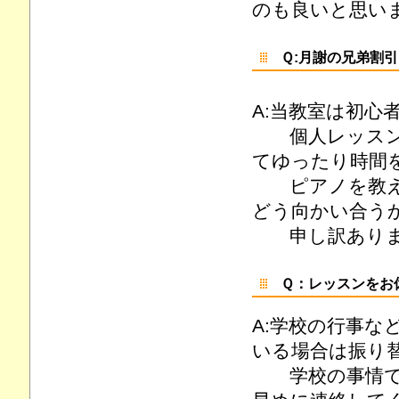
のも良いと思い
Ｑ:月謝の兄弟割
A:当教室は初
個人レッスンは
てゆったり時間
ピアノを教える
どう向かい合う
申し訳ありま
Ｑ：レッスンをお
A:学校の行事
いる場合は振り
学校の事情でレ