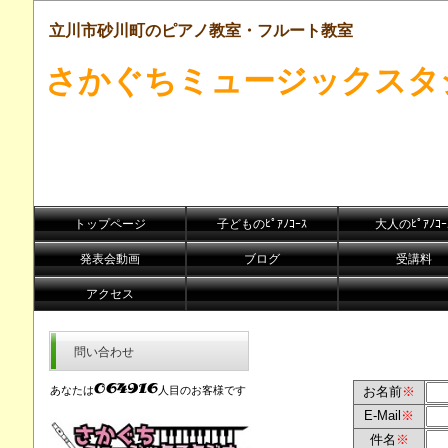
立川市砂川町のピアノ教室・フルート教室
さかぐちミュージックスタ
トップページ
子どものﾋﾟｱﾉｺｰｽ
大人のﾋﾟｱﾉｺｰ
発表会動画
ブログ
受講料
アクセス
問い合わせ
あなたは
人目のお客様です
お名前
※
E-Mail
※
件名
※