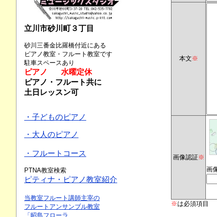
立川市砂川町３丁目
砂川三番金比羅橋付近にある
ピアノ教室・フルート教室です
本文
※
駐車スペースあり
ピアノ 水曜定休
ピアノ・フルート共に
土日レッスン可
・子どものピアノ
・大人のピアノ
・フルートコース
画像認証
※
画
PTNA教室検索
ピティナ・ピアノ教室紹介
当教室フルート講師主宰の
※
は必須項目
フルートアンサンブル教室
「昭島フローラ