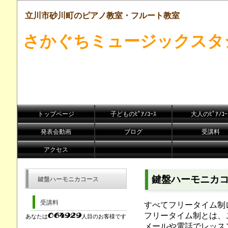
立川市砂川町のピアノ教室・フルート教室
さかぐちミュージックスタ
トップページ
子どものﾋﾟｱﾉｺｰｽ
大人のﾋﾟｱﾉｺｰ
発表会動画
ブログ
受講料
アクセス
鍵盤ハーモニカ
鍵盤ハーモニカコース
受講料
すべてフリータイム制
フリータイム制とは、
あなたは
人目のお客様です
メールや電話でレッス