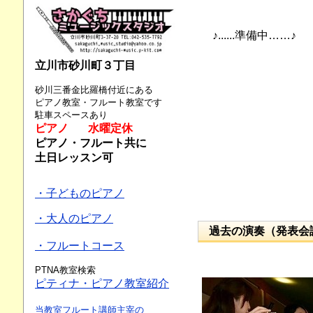
♪......準備中……♪
立川市砂川町３丁目
砂川三番金比羅橋付近にある
ピアノ教室・フルート教室です
駐車スペースあり
ピアノ 水曜定休
ピアノ・フルート共に
土日レッスン可
・子どものピアノ
・大人のピアノ
過去の演奏（発表会
・フルートコース
PTNA教室検索
ピティナ・ピアノ教室紹介
当教室フルート講師主宰の