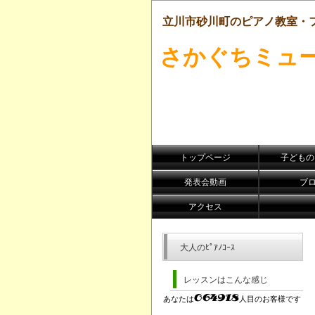
立川市砂川町のピアノ教室・
さかぐちミュ
トップページ
子どものﾋ
発表会動画
ブ
アクセス
大人のﾋﾟｱﾉｺｰｽ
レッスンはこんな感じ
あなたは
人目のお客様です