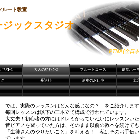
フルート教室
ージックスタジオ
PTNA(全
ﾟｱﾉｺｰｽ
大人のﾋﾟｱﾉｺｰｽ
フルートコース
鍵盤ハー
ログ
受講料
演奏のお仕事
楽
では、実際のレッスンはどんな感じなの？ をご紹介しま
毎回レッスンは以下の三本立て構成で行われています。
大丈夫！初心者の方にはドレミからていねいにレッスンい
昔ピアノを習っていた方は、そのまま以前の教本を続けて
「生徒さんのやりたいこと」を叶える！ 私はそのお手伝
ています。