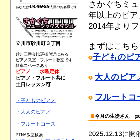
さかぐちミュ
あなたは
人目のお客様です
年以上のピア
2014年よ
立川市砂川町３丁目
まずはこちら
砂川三番金比羅橋付近にある
子どものピ
ピアノ教室・フルート教室です
駐車スペースあり
ピアノ 水曜定休
大人のピア
ピアノ・フルート共に
土日レッスン可
フルートコ
・子どものピアノ
・大人のピアノ
今月の生徒さん
(
・フルートコース
2025.12.
PTNA教室検索